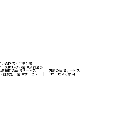
イレの防汚・消臭対策
び 失敗しない清掃業者選び
医療機関の清掃サービス
店舗の清掃サービス
・建物別 清掃サービス
サービスご案内