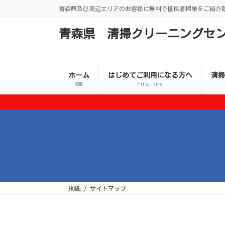
コ
ナ
青森県及び周辺エリアのお客様に無料で優良清掃業をご紹介
ン
ビ
テ
ゲ
ン
ー
青森県 清掃クリーニングセ
ツ
シ
へ
ョ
ス
ン
キ
に
ッ
移
ホーム
はじめてご利用になる方へ
清掃
プ
動
HOME
First time
HOME
サイトマップ