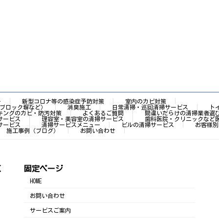
ー
新型コロナ等の感染症予防対策
室内のカビ対策
ブロック塀など）
消臭施工
日常清掃・巡回清掃サービス
ト
キングのカビ・防汚対策
よくあるご質問
間違いだらけの清掃業者選
サービス
理容室・美容室の清掃サービス
歯科医院・クリニックなど
サービス
清掃サービスメニュー
ビルの清掃サービス
お客様別
施工事例（ブログ）
お問い合わせ
く
固定ページ
HOME
お問い合わせ
サービスご案内